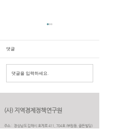
댓글
댓글을 입력하세요.
구미시 취업지원센터 만족
(재)경상북도여
도 조사 용역
원 2025년 고객
용역
(사) 지역경제정책연구원
주소 : 경상남도 김해시 호계로 411, 704호 (부원동, 골든빌딩)
(우) 50925