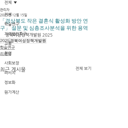
전체
관리자
전체
2025년 12월 15일
「경상북도 작은 결혼식 활성화 방안 연
학술연구
구」 설문 및 심층조사분석을 위한 용역
지역발전특구
경북여성정책개발원 2025
2025
경북여성정책개발원
교통
학술연구
환경
리서치
사회보장
전체 보기
최근 게시물
리서치
정보화
원가계산