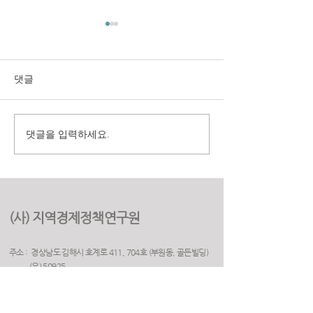
댓글
댓글을 입력하세요.
구미시 취업지원센터 만족
(재)경상북도여
도 조사 용역
원 2025년 고객
용역
(사) 지역경제정책연구원
주소 : 경상남도 김해시 호계로 411, 704호 (부원동, 골든빌딩)
(우) 50925
전화 :
055. 263. 5523
​팩스 :
070. 7610. 7523