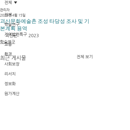
전체
관리자
전체
2024년 4월 15일
괴산문화예술촌 조성 타당성 조사 및 기
학술연구
본계획 용역
지역발전특구
괴산군	2023
학술연구
교통
환경
전체 보기
최근 게시물
사회보장
리서치
정보화
원가계산