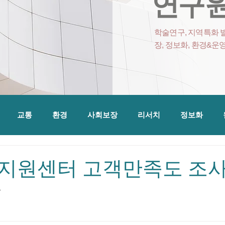
연구원
학술연구, 지역특화 발
장, 정보화, 환경&운
교통
환경
사회보장
리서치
정보화
지원센터 고객만족도 조
4