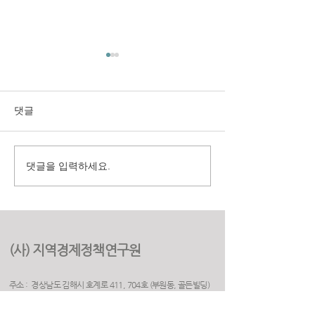
댓글
댓글을 입력하세요.
구미시 취업지원센터 만족
(재)경상북도여
도 조사 용역
원 2025년 고객
용역
(사) 지역경제정책연구원
주소 : 경상남도 김해시 호계로 411, 704호 (부원동, 골든빌딩)
(우) 50925