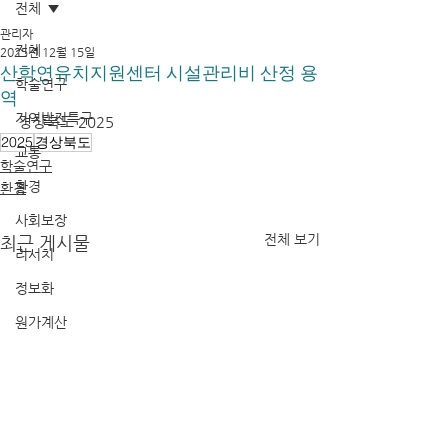
전체
관리자
전체
2025년 12월 15일
산학연유치지원센터 시설관리비 산정 용
학술연구
역
지역발전특구
경상북도 2025
2025
경상북도
교통
학술연구
환경
환경
사회보장
전체 보기
최근 게시물
리서치
정보화
원가계산