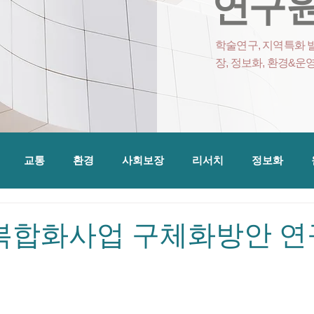
연구원
학술연구, 지역특화 발
장, 정보화, 환경&운
교통
환경
사회보장
리서치
정보화
 복합화사업 구체화방안 연