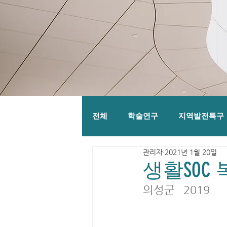
전체
학술연구
지역발전특구
관리자
2021년 1월 20일
생활SOC
의성군	2019