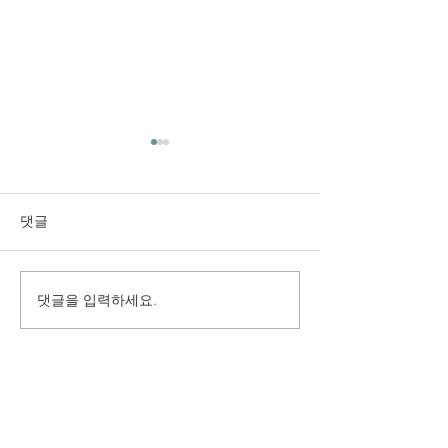
댓글
댓글을 입력하세요.
구미시 취업지원센터 만족
(재)경상북도여
도 조사 용역
원 2025년 고객
용역
(사) 지역경제정책연구원