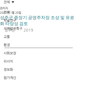
전체
관리자
전체
2021년 1월 20일
성주군 중장기 공영주차장 조성 및 유료
학술연구
화 타당성 검토
지역발전특구
성주군	2019
교통
환경
사회보장
리서치
정보화
원가계산