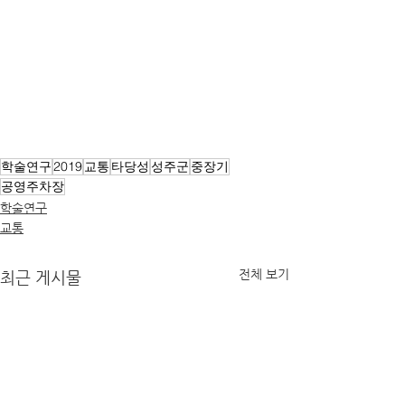
학술연구
2019
교통
타당성
성주군
중장기
공영주차장
학술연구
교통
전체 보기
최근 게시물