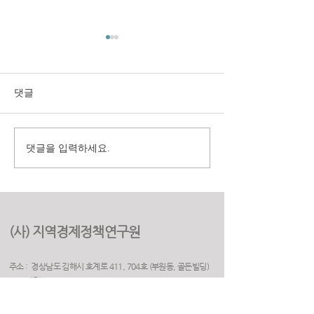
댓글
댓글을 입력하세요.
구미시 취업지원센터 만족
(재)경상북도여
도 조사 용역
원 2025년 고객
용역
(사) 지역경제정책연구원
주소 : 경상남도 김해시 호계로 411, 704호 (부원동, 골든빌딩)
(우) 50925
전화 :
055. 263. 5523