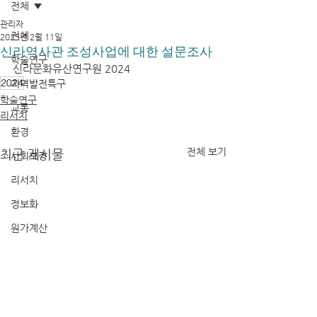
전체
관리자
전체
2025년 2월 11일
신라역사관 조성사업에 대한 설문조사
학술연구
신라문화유산연구원 2024
2024
지역발전특구
학술연구
교통
리서치
환경
전체 보기
최근 게시물
사회보장
리서치
정보화
원가계산