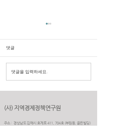
댓글
댓글을 입력하세요.
구미시 취업지원센터 만족
(재)경상북도여
도 조사 용역
원 2025년 고객
용역
(사) 지역경제정책연구원
주소 : 경상남도 김해시 호계로 411, 704호 (부원동, 골든빌딩)
(우) 50925