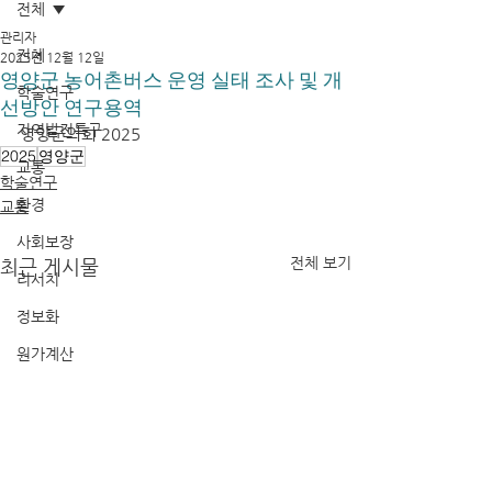
전체
관리자
전체
2025년 12월 12일
영양군 농어촌버스 운영 실태 조사 및 개
학술연구
선방안 연구용역
지역발전특구
영양군의회 2025
2025
영양군
교통
학술연구
환경
교통
사회보장
전체 보기
최근 게시물
리서치
정보화
원가계산