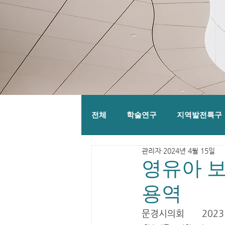
전체
학술연구
지역발전특구
관리자
2024년 4월 15일
영유아 보
용역
문경시의회	2023