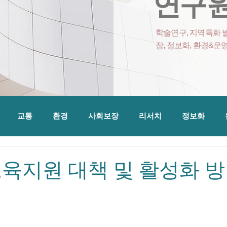
연구원
학술연구, 지역특화 발
장, 정보화, 환경&운
교통
환경
사회보장
리서치
정보화
육지원 대책 및 활성화 방