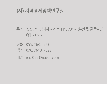
(사) 지역경제정책연구원
주소 : 경상남도 김해시 호계로 411, 704호 (부원동, 골든빌딩)
(우) 50925
전화 : 055. 263. 5523
​팩스 : 070. 7610. 7523
메일 :
repi055@naver.com