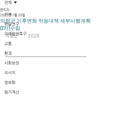
전체
관리자
전체
2021년 1월 20일
의령군 기후변화 적응대책 세부시행계획
학술연구
(2차)수립
지역발전특구
의령군	2020
교통
환경
사회보장
리서치
정보화
원가계산