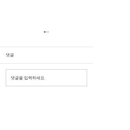
댓글
댓글을 입력하세요.
구미시 취업지원센터 만족
(재)경상북도여
도 조사 용역
원 2025년 고객
용역
(사) 지역경제정책연구원
주소 : 경상남도 김해시 호계로 411, 704호 (부원동, 골든빌딩)