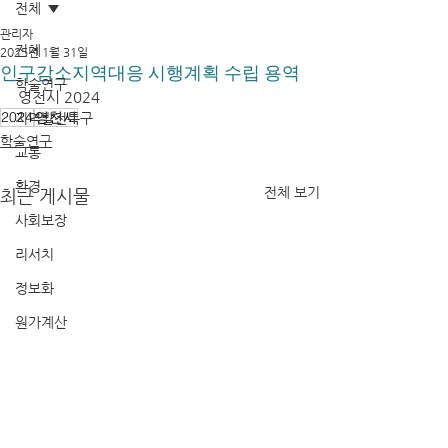
전체
관리자
전체
2025년 1월 31일
인구감소지역대응 시행계획 수립 용역
학술연구
영천시 2024
2024
영천시
지역발전특구
학술연구
교통
환경
전체 보기
최근 게시물
사회보장
리서치
정보화
원가계산