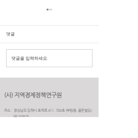
댓글
댓글을 입력하세요.
구미시 취업지원센터 만족
(재)경상북도여
도 조사 용역
원 2025년 고객
용역
(사) 지역경제정책연구원
주소 : 경상남도 김해시 호계로 411, 704호 (부원동, 골든빌딩)
(우) 50925
전화 :
055. 263. 5523
​팩스 :
070. 7610. 7523