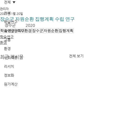
전체
관리자
전체
2021년 1월 20일
장수군 자원순환 집행계획 수립 연구
학술연구
장수군	2020
학술연구
2020
환경
장수군
자원순환
집행계획
지역발전특구
학술연구
교통
환경
환경
전체 보기
최근 게시물
사회보장
리서치
정보화
원가계산