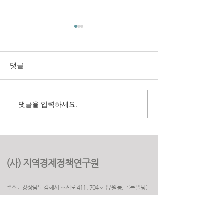
댓글
댓글을 입력하세요.
구미시 취업지원센터 만족
(재)경상북도여
도 조사 용역
원 2025년 고객
용역
(사) 지역경제정책연구원
주소 : 경상남도 김해시 호계로 411, 704호 (부원동, 골든빌딩)
(우) 50925
전화 :
055. 263. 5523