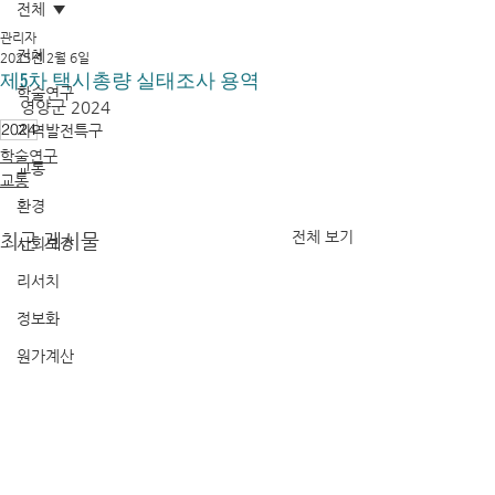
전체
관리자
전체
2025년 2월 6일
제5차 택시총량 실태조사 용역
학술연구
영양군 2024
2024
지역발전특구
학술연구
교통
교통
환경
전체 보기
최근 게시물
사회보장
리서치
정보화
원가계산