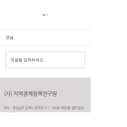
댓글
댓글을 입력하세요.
구미시 취업지원센터 만족
(재)경상북도여
도 조사 용역
원 2025년 고객
용역
(사) 지역경제정책연구원
주소 : 경상남도 김해시 호계로 411, 704호 (부원동, 골든빌딩)
(우) 50925
전화 :
055. 263. 5523