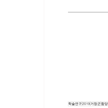
학술연구
2019
거창군
함양