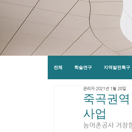
전체
학술연구
지역발전특구
관리자
2021년 1월 20일
죽곡권역
사업