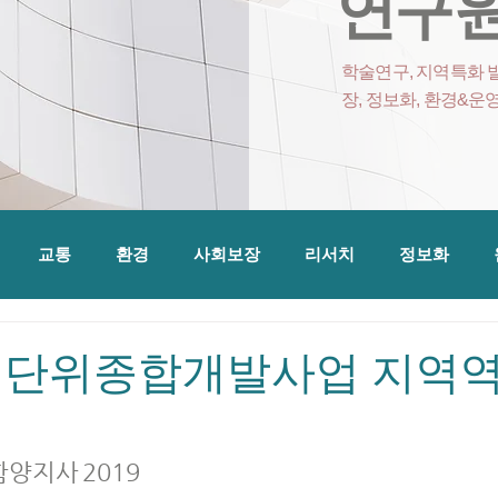
연구원
학술연구, 지역특화 발
장, 정보화, 환경&운
교통
환경
사회보장
리서치
정보화
 단위종합개발사업 지역
농어촌공사 거창함양지사	2019