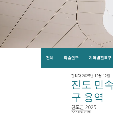
전체
학술연구
지역발전특구
관리자
2025년 12월 12일
진도 민
구 용역
진도군 2025
2025
진도군