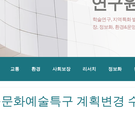
연구원
학술연구, 지역특화 발
장, 정보화, 환경&운
교통
환경
사회보장
리서치
정보화
속문화예술특구 계획변경 