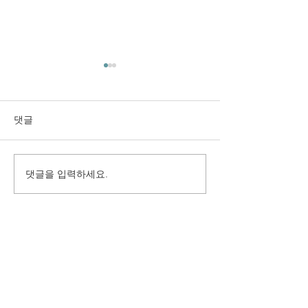
댓글
댓글을 입력하세요.
구미시 취업지원센터 만족
(재)경상북도여
도 조사 용역
원 2025년 고객
용역
(사) 지역경제정책연구원
주소 : 경상남도 김해시 호계로 411, 704호 (부원동, 골든빌딩)
(우) 50925