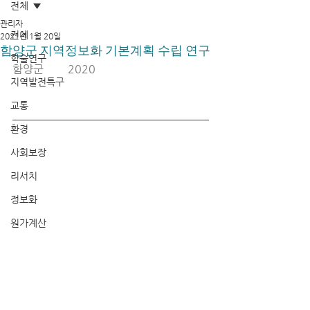
전체
관리자
전체
2021년 1월 20일
함양군 지역정보화 기본계획 수립 연구
학술연구
함양군	2020
지역발전특구
교통
환경
사회보장
리서치
정보화
원가계산