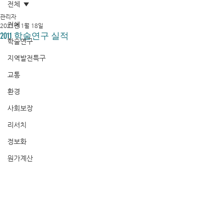
전체
관리자
전체
2021년 1월 18일
2011 학술연구 실적
학술연구
지역발전특구
교통
환경
사회보장
리서치
정보화
원가계산