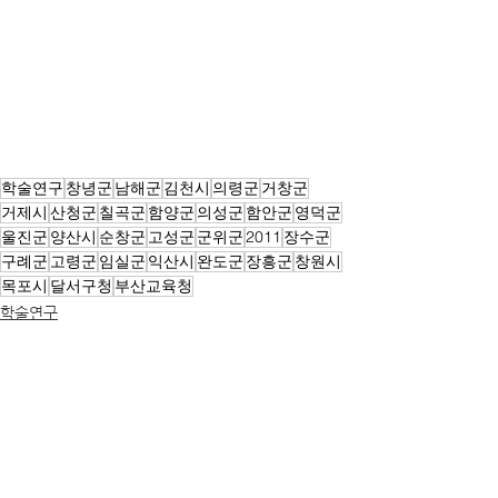
학술연구
창녕군
남해군
김천시
의령군
거창군
거제시
산청군
칠곡군
함양군
의성군
함안군
영덕군
울진군
양산시
순창군
고성군
군위군
2011
장수군
구례군
고령군
임실군
익산시
완도군
장흥군
창원시
목포시
달서구청
부산교육청
학술연구
전체 보기
최근 게시물