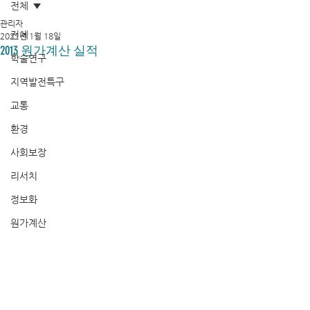
전체
관리자
전체
2021년 1월 18일
2013 원가계산 실적
학술연구
지역발전특구
교통
환경
사회보장
리서치
정보화
원가계산