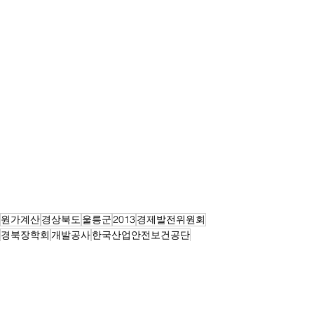
원가계산
경상북도
울릉군
2013
경제발전위원회
경북장학회
개발공사
한국산업안전보건공단
원가계산
전체 보기
최근 게시물