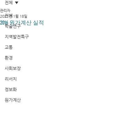
전체
관리자
전체
2021년 1월 18일
2016 원가계산 실적
학술연구
지역발전특구
교통
환경
사회보장
리서치
정보화
원가계산