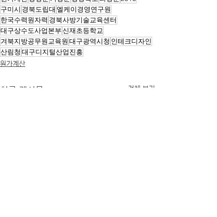
구미시
경북도립대
엘케이경영연구원
한국수력원자력
경북사방기술교육센터
대구상수도사업본부
신재초등학교
겨북지방공무원교육원
대구광역시청
인테크디자인
산림청
대구디지털산업진흥
원가계산
전체 보기
최근 게시물