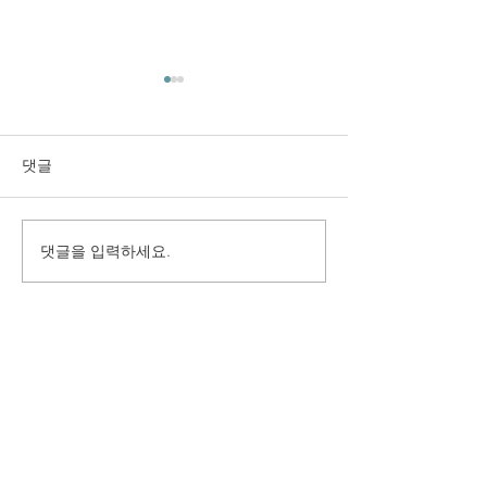
댓글
댓글을 입력하세요.
구미시 취업지원센터 만족
(재)경상북도여
도 조사 용역
원 2025년 고객
용역
(사) 지역경제정책연구원
주소 : 경상남도 김해시 호계로 411, 704호 (부원동, 골든빌딩)
(우) 50925