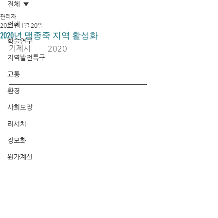
전체
관리자
전체
2021년 1월 20일
2020년 맹종죽 지역 활성화
학술연구
거제시	2020
지역발전특구
교통
환경
사회보장
리서치
정보화
원가계산