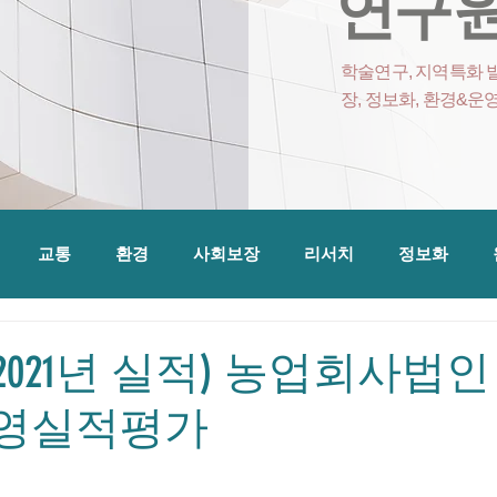
연구원
학술연구, 지역특화 발
장, 정보화, 환경&운
교통
환경
사회보장
리서치
정보화
(2021년 실적) 농업회사법
경영실적평가