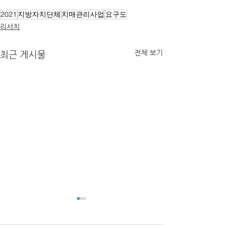
2021
지방자치단체
치매관리사업
요구도
리서치
전체 보기
최근 게시물