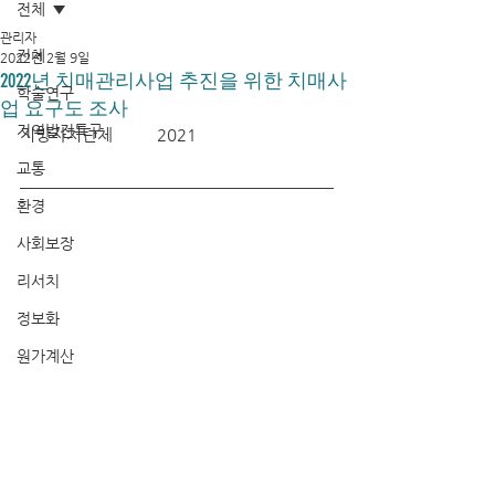
전체
관리자
전체
2022년 2월 9일
2022년 치매관리사업 추진을 위한 치매사
학술연구
업 요구도 조사
지역발전특구
지방자치단체	 2021
교통
환경
사회보장
리서치
정보화
원가계산