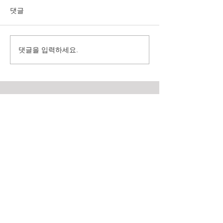
댓글
댓글을 입력하세요.
(재)경상북도여성정책개발
2025 기회발전특
원 2025년 고객만족도 조사
력양성과정 취업
용역
육 수요조사 용역
(사) 지역경제정책연구원
주소 : 경상남도 김해시 호계로 411, 704호 (부원동, 골든빌딩)
(우) 50925
전화 :
055. 263. 5523
​팩스 :
070. 7610. 7523
메일 :
repi055@naver.com
Location