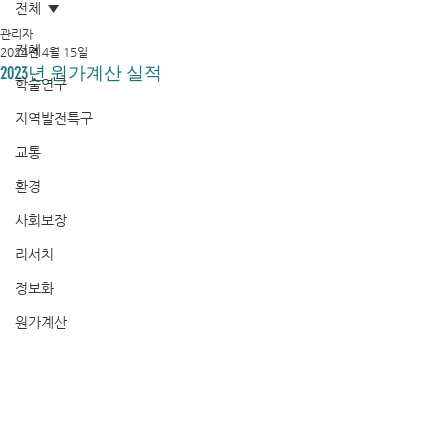
전체
관리자
전체
2024년 4월 15일
2023년 원가계산 실적
학술연구
지역발전특구
교통
환경
사회보장
리서치
정보화
원가계산