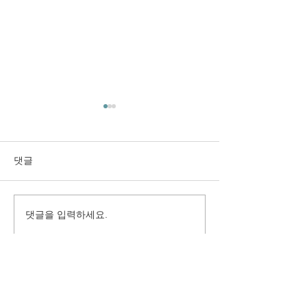
댓글
댓글을 입력하세요.
구미시 취업지원센터 만족
(재)경상북도여
도 조사 용역
원 2025년 고객
용역
(사) 지역경제정책연구원