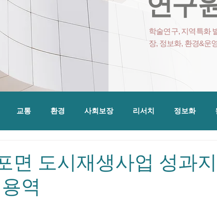
연구원
학술연구, 지역특화 발
장, 정보화, 환경&운
교통
환경
사회보장
리서치
정보화
 후포면 도시재생사업 성과지
 용역