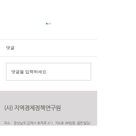
댓글
댓글을 입력하세요.
구미시 취업지원센터 만족
(재)경상북도여
도 조사 용역
원 2025년 고객
용역
(사) 지역경제정책연구원
주소 : 경상남도 김해시 호계로 411, 704호 (부원동, 골든빌딩)
(우) 50925