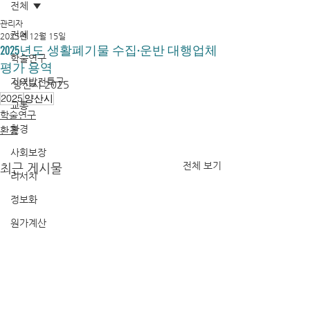
전체
관리자
전체
2025년 12월 15일
2025년도 생활폐기물 수집·운반 대행업체
학술연구
평가 용역
지역발전특구
양산시 2025
2025
양산시
교통
학술연구
환경
환경
사회보장
전체 보기
최근 게시물
리서치
정보화
원가계산