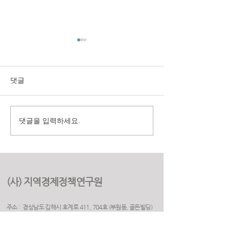
댓글
댓글을 입력하세요.
구미시 취업지원센터 만족
(재)경상북도여
도 조사 용역
원 2025년 고객
용역
(사) 지역경제정책연구원
주소 : 경상남도 김해시 호계로 411, 704호 (부원동, 골든빌딩)
(우) 50925