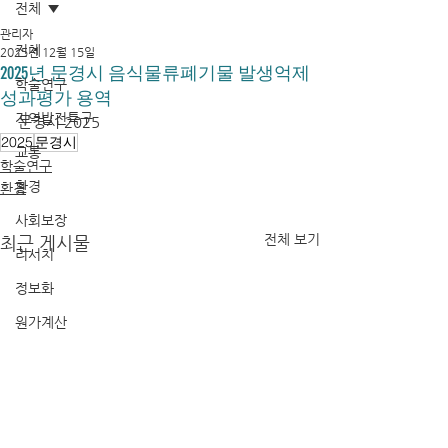
전체
관리자
전체
2025년 12월 15일
2025년 문경시 음식물류폐기물 발생억제
학술연구
성과평가 용역
지역발전특구
문경시 2025
2025
문경시
교통
학술연구
환경
환경
사회보장
전체 보기
최근 게시물
리서치
정보화
원가계산