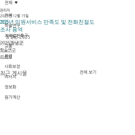
전체
관리자
전체
2025년 12월 15일
2025년 민원서비스 만족도 및 전화친절도
학술연구
조사 용역
지역발전특구
창녕군 2025
2025
창녕군
교통
학술연구
환경
리서치
사회보장
전체 보기
최근 게시물
리서치
정보화
원가계산