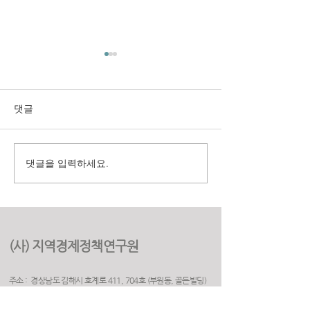
댓글
댓글을 입력하세요.
구미시 취업지원센터 만족
(재)경상북도여
도 조사 용역
원 2025년 고객
용역
(사) 지역경제정책연구원
주소 : 경상남도 김해시 호계로 411, 704호 (부원동, 골든빌딩)
(우) 50925