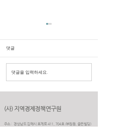
댓글
댓글을 입력하세요.
구미시 취업지원센터 만족
(재)경상북도여
도 조사 용역
원 2025년 고객
용역
(사) 지역경제정책연구원
주소 : 경상남도 김해시 호계로 411, 704호 (부원동, 골든빌딩)
(우) 50925