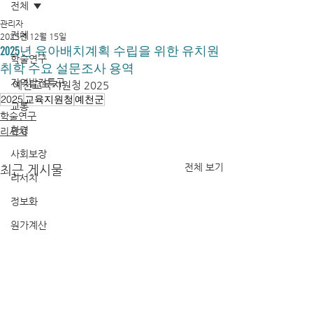
전체
관리자
전체
2025년 12월 15일
2025년 유아배치계획 수립을 위한 유치원
학술연구
취학 수요 설문조사 용역
지역발전특구
예천교육지원청 2025
2025
교육지원청
예천군
교통
학술연구
환경
리서치
사회보장
전체 보기
최근 게시물
리서치
정보화
원가계산