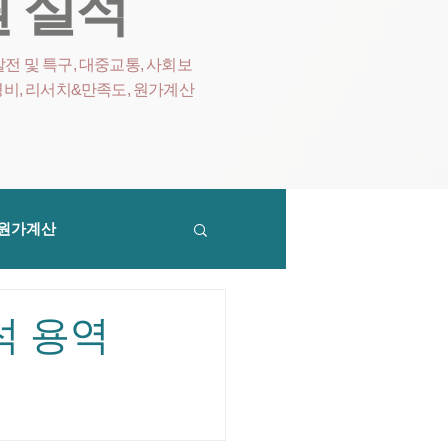
 실적
전 및 특구, 대중교통, 사회보
영비
, 리서치&만족도, 원가계산
원가계산
석 용역