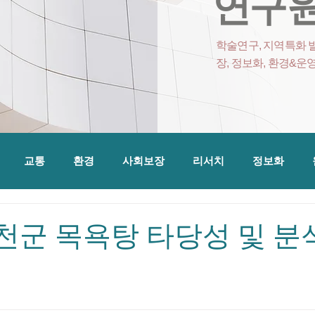
연구원
학술연구, 지역특화 발
장, 정보화, 환경&운
교통
환경
사회보장
리서치
정보화
 합천군 목욕탕 타당성 및 분