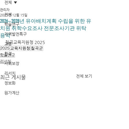
전체
관리자
전체
2025년 12월 15일
2026~2028년 유아배치계획 수립을 위한 유
학술연구
치원 취학수요조사 전문조사기관 위탁
지역발전특구
용역
칠곡교육지원청 2025
교통
2025
교육지원청
칠곡군
환경
학술연구
리서치
사회보장
리서치
전체 보기
최근 게시물
정보화
원가계산